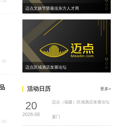
-14
迈点文旅节暨最佳东方人才周
-26
迈点区域酒店发展论坛
品
活动日历
更多>
20
迈点（福建）区域酒店发展论坛
2026-08
厦门
-25