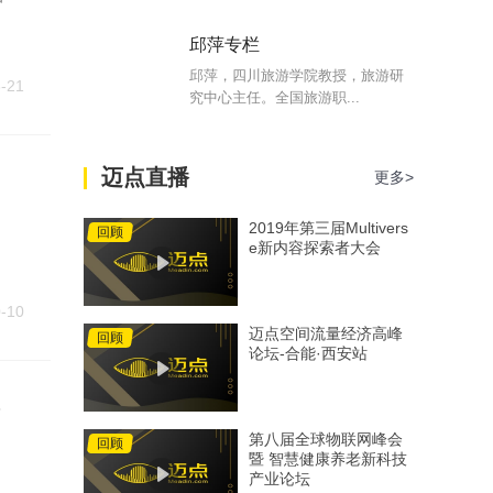
邱萍专栏
邱萍，四川旅游学院教授，旅游研
-21
究中心主任。全国旅游职...
迈点直播
更多>
2019年第三届Multivers
回顾
e新内容探索者大会
-10
迈点空间流量经济高峰
回顾
论坛-合能·西安站
第八届全球物联网峰会
回顾
暨 智慧健康养老新科技
产业论坛