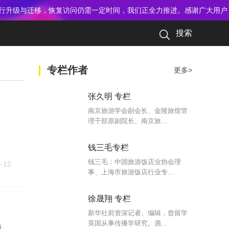
行升级与迁移，恢复访问仍需一定时间，我们正全力推进。感谢广大用户
搜索
专栏作者
更多>
张久明 专栏
南京旅游学会副会长、金陵旅馆管
理干部原副院长、南京旅...
钱三毛专栏
钱三毛：中国旅游饭店业协会理
-12
事、上海市旅游饭店行业专...
徐晟翔 专栏
新华社前资深记者、编辑，曾留学
英国从事传播学研究。酒...
酒