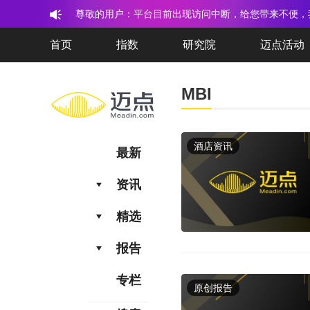
尊敬的用户：平台目前出现访问中断，给您带来不便，
一如既往的信任与支持！
首页
指数
研究院
迈点活动
MBI
酒店资讯
最新
资讯
精选
报告
专栏
原创报告