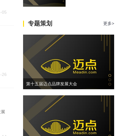
-05
专题策划
更多>
-26
第十五届迈点品牌发展大会
发展