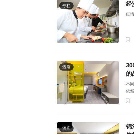
经
专栏
疫
3
酒店
的
不
依
锦
酒店