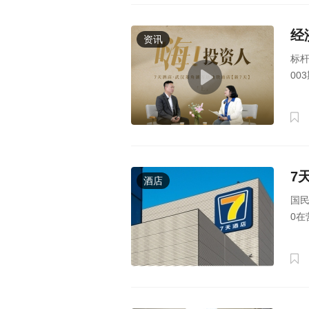
经
资讯
标
00
7
酒店
国民
0在