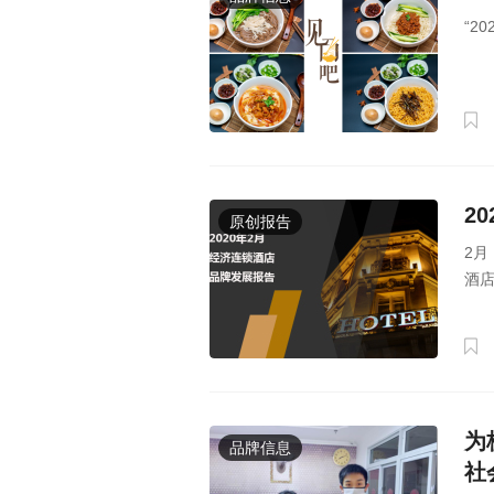
“2
2
原创报告
2
酒店
为
品牌信息
社