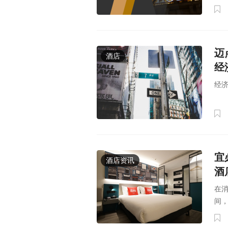
迈
酒店
经
经
宜
酒店资讯
酒
在
间