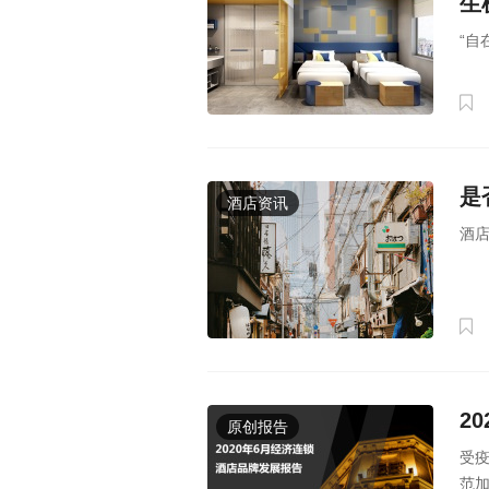
生
“自
是
酒店资讯
酒
2
原创报告
受
范