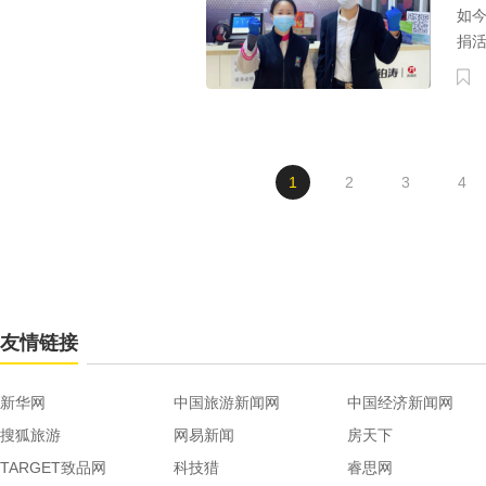
如
捐活
1
2
3
4
友情链接
新华网
中国旅游新闻网
中国经济新闻网
搜狐旅游
网易新闻
房天下
TARGET致品网
科技猎
睿思网