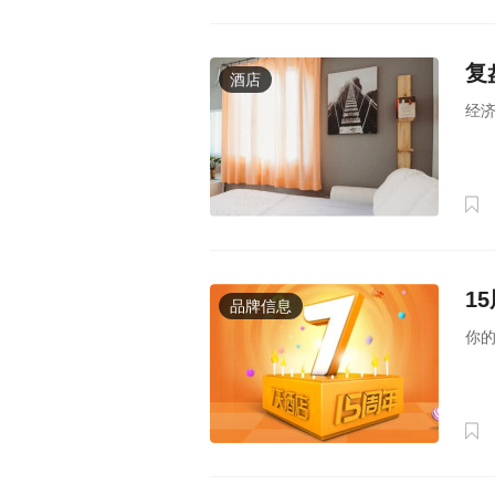
复
酒店
经
1
品牌信息
你的