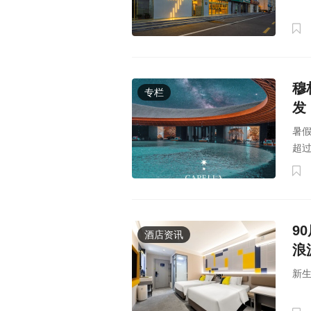
穆
专栏
发
暑
超
9
酒店资讯
浪
新