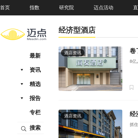
首页
指数
研究院
迈点活动
直
经济型酒店
卷
酒店资讯
最新
8亿
资讯
精选
报告
专栏
经
酒店资讯
抓住
搜索