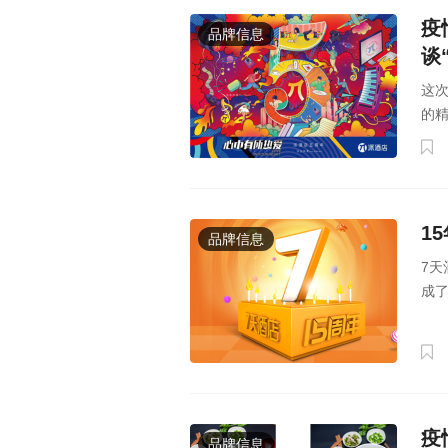
疫
品牌信息
谈
这次
的精
1
品牌信息
7天
成
疫
品牌信息