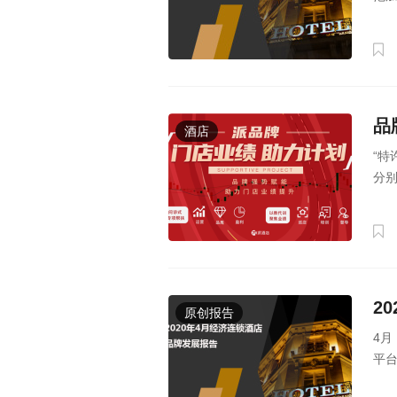
品
酒店
“特
分
2
原创报告
4
平