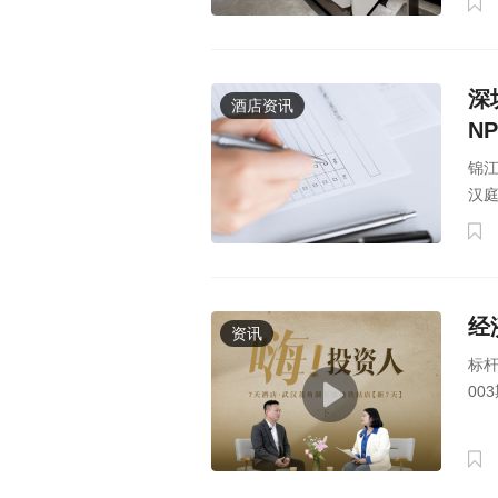
深
酒店资讯
N
锦江
汉庭
经
资讯
标
00