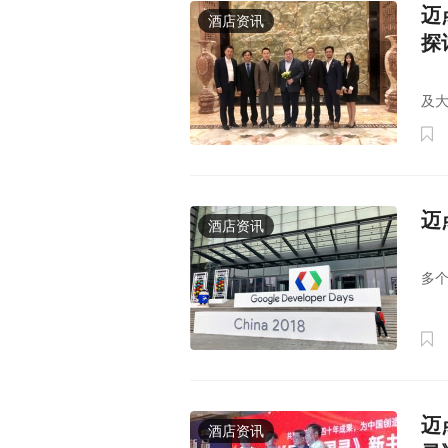
迈
酒店资讯
探
爱
及
迈
酒店资讯
谷
多
迈
酒店资讯