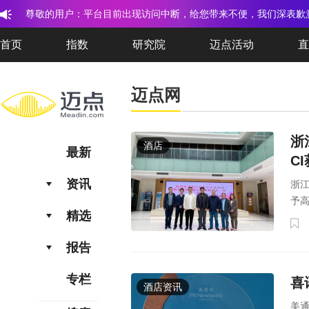
尊敬的用户：平台目前出现访问中断，给您带来不便，我们深表歉
谢广大用户一如既往的信任与支持！
首页
指数
研究院
迈点活动
直
迈点网
浙
酒店
最新
C
资讯
浙
予
精选
报告
专栏
喜
酒店资讯
美通