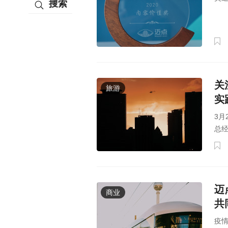
搜索
关
旅游
实
3月
总经
迈
商业
共
疫