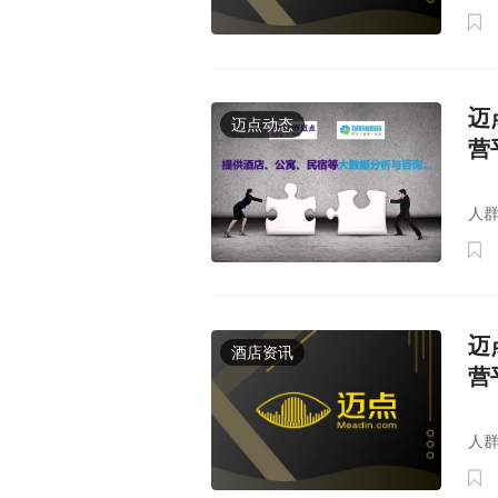
迈
迈点动态
营
迈点
人群
迈
酒店资讯
营
迈点
人群