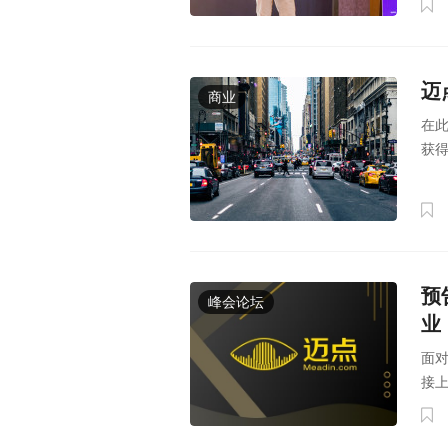
迈
商业
在
获得
预
峰会论坛
业
面
接上