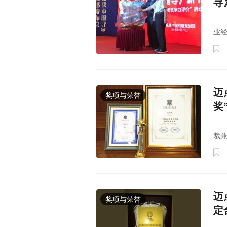
寻
在
业
迈
奖项与荣誉
奖
迈
裁兼
迈
奖项与荣誉
定