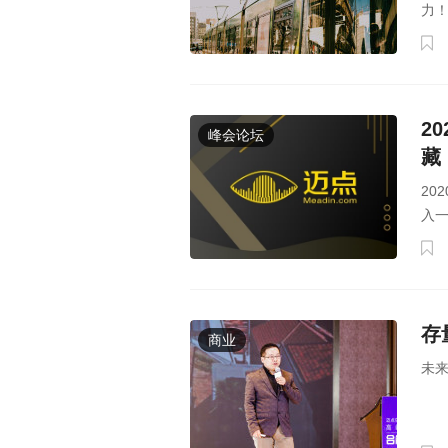
力
2
峰会论坛
藏
20
入一
存
商业
未