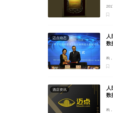
20
20
人
迈点动态
数
人
构，
人
酒店资讯
数
人
构，