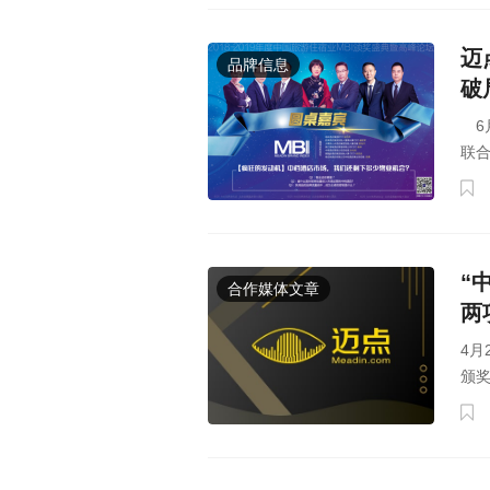
迈
品牌信息
破
6月
联合
“
合作媒体文章
两
4月
颁奖