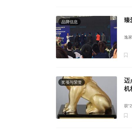
臻
品牌信息
1
逸家
迈
奖项与荣誉
机
1月
获“